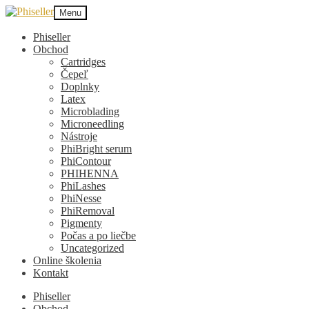
Preskočiť
Preskočiť
Menu
na
na
navigáciu
obsah
Phiseller
Obchod
Cartridges
Čepeľ
Doplnky
Latex
Microblading
Microneedling
Nástroje
PhiBright serum
PhiContour
PHIHENNA
PhiLashes
PhiNesse
PhiRemoval
Pigmenty
Počas a po liečbe
Uncategorized
Online školenia
Kontakt
Phiseller
Obchod