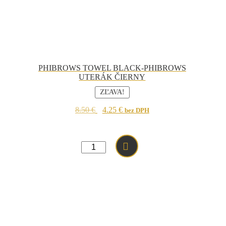
PHIBROWS TOWEL BLACK-PHIBROWS
UTERÁK ČIERNY
ZĽAVA!
Original
Current
8.50
€
4.25
€
bez DPH
price
price
was:
is:
8.50 €.
4.25 €.
množstvo
PHIBROWS
TOWEL
BLACK-
PHIBROWS
UTERÁK
ČIERNY