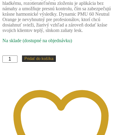
hladkému, rozotierateľnému zloženiu je aplikácia bez
námahy a umožňuje presnú kontrolu, čím sa zabezpečujú
krásne harmonické výsledky. Dynamic PMU 60 Neutral
Orange je nevyhnutný pre profesionálov, ktorí chcú
dosiahnuť svieži, žiarivý vzhľad a zároveň dodať kráse
svojich klientov teplý, slnkom zaliaty lesk.
Na sklade (dostupné na objednávku)
množstvo
Pridať do košíka
Dynamický
PMU
60
Neutrálny
oranžový
pigment
15
ml