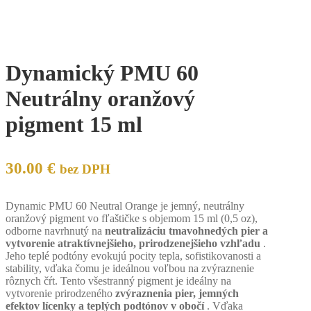
Dynamický PMU 60
Neutrálny oranžový
pigment 15 ml
30.00
€
bez DPH
Dynamic PMU 60 Neutral Orange je jemný, neutrálny
oranžový pigment vo fľaštičke s objemom 15 ml (0,5 oz),
odborne navrhnutý na
neutralizáciu tmavohnedých pier a
vytvorenie atraktívnejšieho, prirodzenejšieho vzhľadu
.
Jeho teplé podtóny evokujú pocity tepla, sofistikovanosti a
stability, vďaka čomu je ideálnou voľbou na zvýraznenie
rôznych čŕt. Tento všestranný pigment je ideálny na
vytvorenie prirodzeného
zvýraznenia pier, jemných
efektov lícenky a teplých podtónov v obočí
. Vďaka