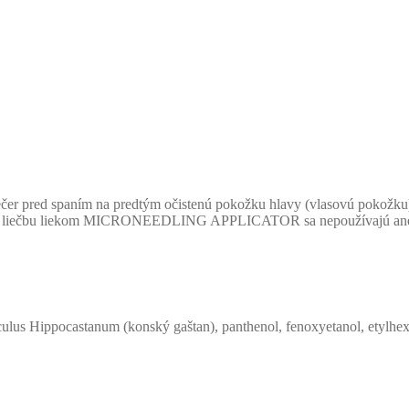
 spaním na predtým očistenú pokožku hlavy (vlasovú pokožku). P
u liekom MICRONEEDLING APPLICATOR sa nepoužívajú anestetiká
culus Hippocastanum (konský gaštan), panthenol, fenoxyetanol, etylhexy