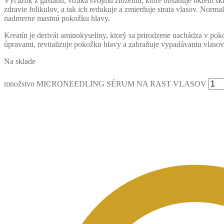
Výťažok z gaštanu, vďaka svojmu zloženiu, ktoré obsahuje okrem škr
zdravie folikulov, a tak ich redukuje a zmierňuje strata vlasov. No
nadmerne mastnú pokožku hlavy.
Kreatín je derivát aminokyseliny, ktorý sa prirodzene nachádza v p
úpravami, revitalizuje pokožku hlavy a zabraňuje vypadávaniu vlasov
Na sklade
množstvo MICRONEEDLING SÉRUM NA RAST VLASOV