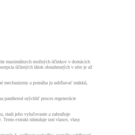
maximálnych možných účinkov v domácich
pcia účinných látok obsiahnutých v sére je až
anné mechanizmy a pomáha ju udržiavať mäkkú,
a panthenol urýchliť proces regenerácie
, riadi jeho vylučovanie a zabraňuje
ento extrakt stimuluje rast vlasov, vlasy