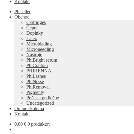
Kontakt
Phiseller
Obchod
Cartridges
Čepeľ
Doplnky
Latex
Microblading
Microneedling
Nástroje
PhiBright serum
PhiContour
PHIHENNA
PhiLashes
PhiNesse
PhiRemoval
Pigmenty
Počas a po liečbe
Uncategorized
Online školenia
Kontakt
0.00
€
0 produktov