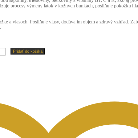
obu saponíny, triesloviny, bielkoviny a vitamíny B1, C a K, ako aj pr
rmalizuje procesy výmeny látok v kožných bunkách, posilňuje pokožku h
okožke a vlasoch. Posilňuje vlasy, dodáva im objem a zdravý vzhľad. Z
.
Pridať do košíka