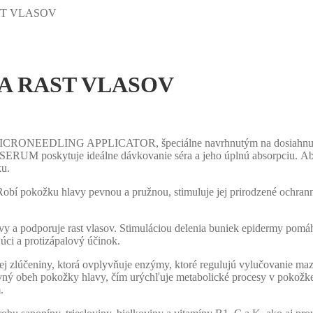
ST VLASOV
A RAST VLASOV
EEDLING APPLICATOR, špeciálne navrhnutým na dosiahnutie 
 poskytuje ideálne dávkovanie séra a jeho úplnú absorpciu. Absor
ku.
 Robí pokožku hlavy pevnou a pružnou, stimuluje jej prirodzené ochr
y a podporuje rast vlasov. Stimuláciou delenia buniek epidermy pomáh
úci a protizápalový účinok.
 zlúčeniny, ktorá ovplyvňuje enzýmy, ktoré regulujú vylučovanie mazu
ý obeh pokožky hlavy, čím urýchľuje metabolické procesy v pokožke. T
.