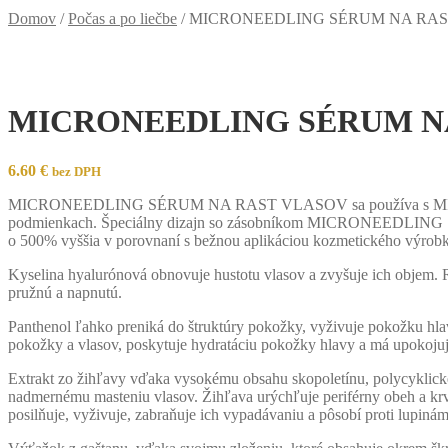
Domov
/
Počas a po liečbe
/
MICRONEEDLING SÉRUM NA RA
MICRONEEDLING SÉRUM N
6.60
€
bez DPH
MICRONEEDLING SÉRUM NA RAST VLASOV sa používa s MICRON
podmienkach. Špeciálny dizajn so zásobníkom MICRONEEDLING SERUM
o 500% vyššia v porovnaní s bežnou aplikáciou kozmetického výrob
Kyselina hyalurónová obnovuje hustotu vlasov a zvyšuje ich objem.
pružnú a napnutú.
Panthenol ľahko preniká do štruktúry pokožky, vyživuje pokožku hlav
pokožky a vlasov, poskytuje hydratáciu pokožky hlavy a má upokojuj
Extrakt zo žihľavy vďaka vysokému obsahu skopoletínu, polycyklickej
nadmernému masteniu vlasov. Žihľava urýchľuje periférny obeh a krvn
posilňuje, vyživuje, zabraňuje ich vypadávaniu a pôsobí proti lupinám