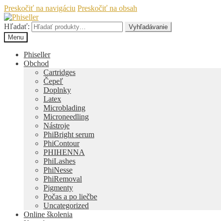
Preskočiť na navigáciu
Preskočiť na obsah
Hľadať:
Vyhľadávanie
Menu
Phiseller
Obchod
Cartridges
Čepeľ
Doplnky
Latex
Microblading
Microneedling
Nástroje
PhiBright serum
PhiContour
PHIHENNA
PhiLashes
PhiNesse
PhiRemoval
Pigmenty
Počas a po liečbe
Uncategorized
Online školenia