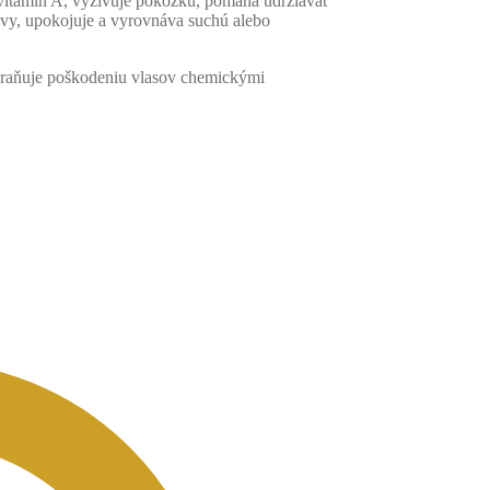
ovitamín A, vyživuje pokožku, pomáha udržiavať
lavy, upokojuje a vyrovnáva suchú alebo
abraňuje poškodeniu vlasov chemickými