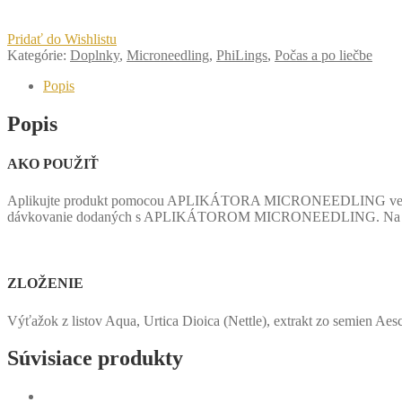
Pridať do Wishlistu
Kategórie:
Doplnky
,
Microneedling
,
PhiLings
,
Počas a po liečbe
Popis
Popis
AKO POUŽIŤ
Aplikujte produkt pomocou APLIKÁTORA MICRONEEDLING večer pred
dávkovanie dodaných s APLIKÁTOROM MICRONEEDLING. Na liečb
ZLOŽENIE
Výťažok z listov Aqua, Urtica Dioica (Nettle), extrakt zo semien Aes
Súvisiace produkty