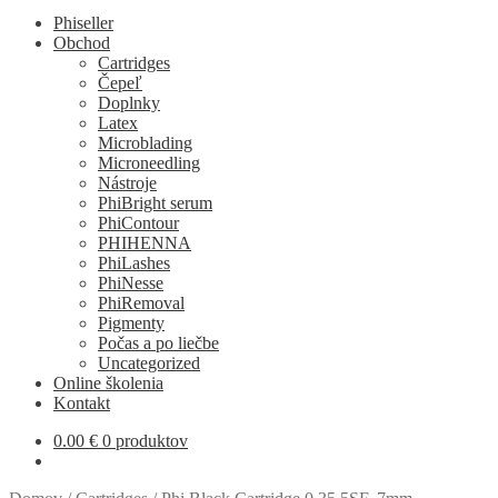
Phiseller
Obchod
Cartridges
Čepeľ
Doplnky
Latex
Microblading
Microneedling
Nástroje
PhiBright serum
PhiContour
PHIHENNA
PhiLashes
PhiNesse
PhiRemoval
Pigmenty
Počas a po liečbe
Uncategorized
Online školenia
Kontakt
0.00
€
0 produktov