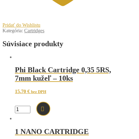
Pridať do Wishlistu
Kategória:
Cartridges
Súvisiace produkty
Phi Black Cartridge 0,35 5RS,
7mm kužeľ – 10ks
15.70
€
bez DPH
množstvo
Phi
Black
Cartridge
1 NANO CARTRIDGE
0,35
5RS,