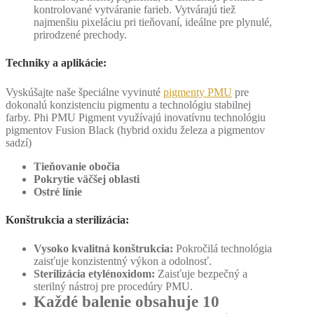
kontrolované vytváranie farieb. Vytvárajú tiež
najmenšiu pixeláciu pri tieňovaní, ideálne pre plynulé,
prirodzené prechody.
Techniky a aplikácie:
Vyskúšajte naše špeciálne vyvinuté
pigmenty PMU
pre
dokonalú konzistenciu pigmentu a technológiu stabilnej
farby. Phi PMU Pigment využívajú inovatívnu technológiu
pigmentov Fusion Black (hybrid oxidu železa a pigmentov
sadzí)
Tieňovanie obočia
Pokrytie väčšej oblasti
Ostré línie
Konštrukcia a sterilizácia:
Vysoko kvalitná konštrukcia:
Pokročilá technológia
zaisťuje konzistentný výkon a odolnosť.
Sterilizácia etylénoxidom:
Zaisťuje bezpečný a
sterilný nástroj pre procedúry PMU.
Každé balenie obsahuje 10