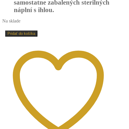
samostatne zabalených sterilných
náplní s ihlou.
Na sklade
množstvo
Pridať do košíka
Phi
Black
Cartridge
0,35
5SF,
7mm
kužeľ
-
10ks