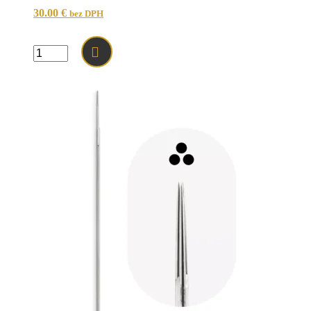
7mm
30.00
€
bez DPH
kužeľ
-
10ks
množstvo
1
NANO
CARTRIDGE