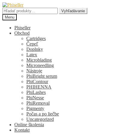
Preskočiť
Preskočiť
na
na
Hľadať:
Vyhľadávanie
navigáciu
obsah
Menu
Phiseller
Obchod
Cartridges
Čepeľ
Doplnky
Latex
Microblading
Microneedling
Nástroje
PhiBright serum
PhiContour
PHIHENNA
PhiLashes
PhiNesse
PhiRemoval
Pigmenty
Počas a po liečbe
Uncategorized
Online školenia
Kontakt