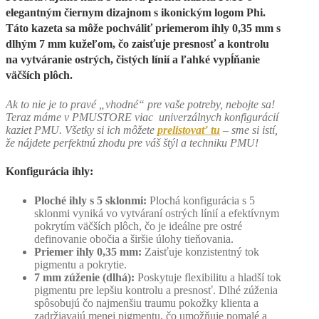
elegantným čiernym dizajnom s ikonickým logom Phi.
Táto kazeta sa môže pochváliť priemerom ihly 0,35 mm s
dlhým 7 mm kužeľom, čo zaisťuje presnosť a kontrolu
na vytváranie ostrých, čistých línií a ľahké vypĺňanie
väčších plôch.
Ak to nie je to pravé „vhodné“ pre vaše potreby, nebojte sa!
Teraz máme v PMUSTORE viac univerzálnych konfigurácií
kaziet PMU. Všetky si ich môžete
prelistovať tu
– sme si istí,
že nájdete perfektnú zhodu pre váš štýl a techniku ​​PMU!
Konfigurácia ihly:
Ploché ihly s 5 sklonmi:
Plochá konfigurácia s 5
sklonmi vyniká vo vytváraní ostrých línií a efektívnym
pokrytím väčších plôch, čo je ideálne pre ostré
definovanie obočia a širšie úlohy tieňovania.
Priemer ihly 0,35 mm:
Zaisťuje konzistentný tok
pigmentu a pokrytie.
7 mm zúženie (dlhá):
Poskytuje flexibilitu a hladší tok
pigmentu pre lepšiu kontrolu a presnosť. Dlhé zúženia
spôsobujú čo najmenšiu traumu pokožky klienta a
zadržiavajú menej pigmentu, čo umožňuje pomalé a