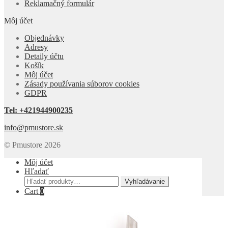
Reklamačný formulár
Môj účet
Objednávky
Adresy
Detaily účtu
Košík
Môj účet
Zásady používania súborov cookies
GDPR
Tel: +421944900235
info@pmustore.sk
© Pmustore 2026
Môj účet
Hľadať
Hľadať:
Vyhľadávanie
Cart
0