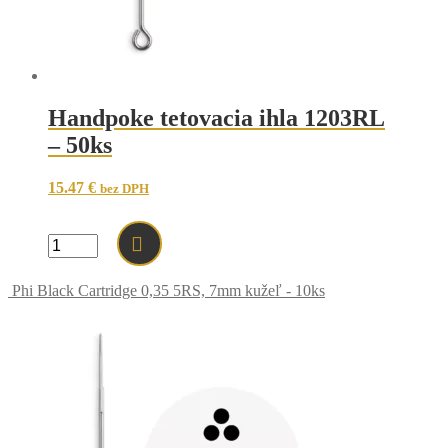
Handpoke tetovacia ihla 1203RL
– 50ks
15.47
€
bez DPH
množstvo
Handpoke
tetovacia
Phi Black Cartridge 0,35 5RS, 7mm kužeľ - 10ks
ihla
1203RL
-
50ks