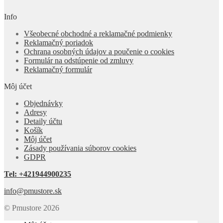
Info
Všeobecné obchodné a reklamačné podmienky
Reklamačný poriadok
Ochrana osobných údajov a poučenie o cookies
Formulár na odstúpenie od zmluvy
Reklamačný formulár
Môj účet
Objednávky
Adresy
Detaily účtu
Košík
Môj účet
Zásady používania súborov cookies
GDPR
Tel: +421944900235
info@pmustore.sk
© Pmustore 2026