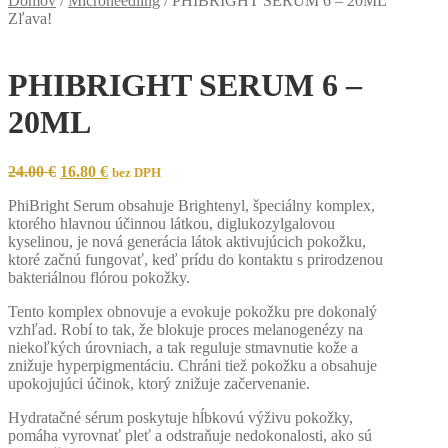
Domov
/
Microneedling
/
PHIBRIGHT SERUM 6 – 20ML
Zľava!
PHIBRIGHT SERUM 6 –
20ML
Original
Current
24.00
€
16.80
€
bez DPH
price
price
PhiBright Serum obsahuje Brightenyl, špeciálny komplex,
was:
is:
ktorého hlavnou účinnou látkou, diglukozylgalovou
24.00 €.
16.80 €.
kyselinou, je nová generácia látok aktivujúcich pokožku,
ktoré začnú fungovať, keď prídu do kontaktu s prirodzenou
bakteriálnou flórou pokožky.
Tento komplex obnovuje a evokuje pokožku pre dokonalý
vzhľad. Robí to tak, že blokuje proces melanogenézy na
niekoľkých úrovniach, a tak reguluje stmavnutie kože a
znižuje hyperpigmentáciu. Chráni tiež pokožku a obsahuje
upokojujúci účinok, ktorý znižuje začervenanie.
Hydratačné sérum poskytuje hĺbkovú výživu pokožky,
pomáha vyrovnať pleť a odstraňuje nedokonalosti, ako sú