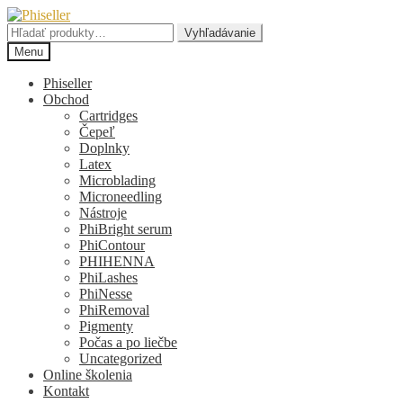
Preskočiť
Preskočiť
na
na
Hľadať:
Vyhľadávanie
navigáciu
obsah
Menu
Phiseller
Obchod
Cartridges
Čepeľ
Doplnky
Latex
Microblading
Microneedling
Nástroje
PhiBright serum
PhiContour
PHIHENNA
PhiLashes
PhiNesse
PhiRemoval
Pigmenty
Počas a po liečbe
Uncategorized
Online školenia
Kontakt