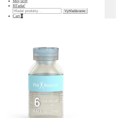
Môj účet
Hľadať
Hľadať:
Vyhľadávanie
Cart
0