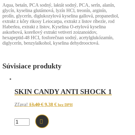
Aqua, betaín, PCA sodný, laktát sodný, PCA, serín, alanín,
glycín, kyselina glutámová, lyzín HCl, treonín, arginín,
prolín, glycerín, diglukozylová kyselina gallová, propanediol,
extrakt z kôry rikosy Leiocarpa, extrakt z listov ríbezle, rod
Haberlea, extrakt z listov, Kyselina O-etylová kyselina
askorbová, koreňový extrakt vetiveri zoizanoidov,
hexapeptid-48 HCI, fosforečnan sodný, acetylglukózamín,
diglycerín, benzylalkohol, kyselina dehydrooctová.
Súvisiace produkty
SKIN CANDY ANTI SHOCK 1
Original
Current
Zľava!
13.40
€
9.38
€
bez DPH
price
price
was:
is:
13.40 €.
9.38 €.
množstvo
SKIN
CANDY