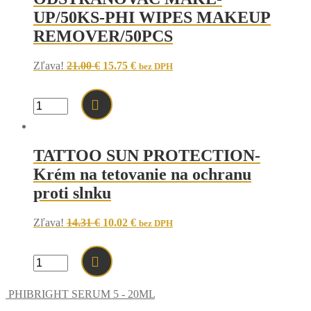
UP/50KS-PHI WIPES MAKEUP
REMOVER/50PCS
Original
Current
Zľava!
21.00
€
15.75
€
bez DPH
price
price
was:
is:
21.00 €.
15.75 €.
množstvo
ODSTRAŇOVAČ
MAKE-
UP/50KS-
TATTOO SUN PROTECTION-
PHI
WIPES
Krém na tetovanie na ochranu
MAKEUP
proti slnku
REMOVER/50PCS
Original
Current
Zľava!
14.31
€
10.02
€
bez DPH
price
price
was:
is:
14.31 €.
10.02 €.
množstvo
TATTOO
SUN
PHIBRIGHT SERUM 5 - 20ML
PROTECTION-
Krém