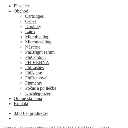
Phiseller
Obchod
Cartridges
Čepeľ
Doplnky
Latex
Microblading
Microneedling
Nástroje
PhiBright serum
PhiContour
PHIHENNA
PhiLashes
PhiNesse
PhiRemoval
Pigmenty
Počas a po liečbe
Uncategorized
Online školenia
Kontakt
0.00
€
0 produktov