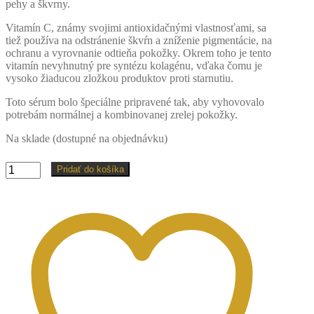
pehy a škvrny.
Vitamín C, známy svojimi antioxidačnými vlastnosťami, sa
tiež používa na odstránenie škvŕn a zníženie pigmentácie, na
ochranu a vyrovnanie odtieňa pokožky. Okrem toho je tento
vitamín nevyhnutný pre syntézu kolagénu, vďaka čomu je
vysoko žiaducou zložkou produktov proti starnutiu.
Toto sérum bolo špeciálne pripravené tak, aby vyhovovalo
potrebám normálnej a kombinovanej zrelej pokožky.
Na sklade (dostupné na objednávku)
množstvo
Pridať do košíka
PHIBRIGHT
SERUM
6
-
20ML