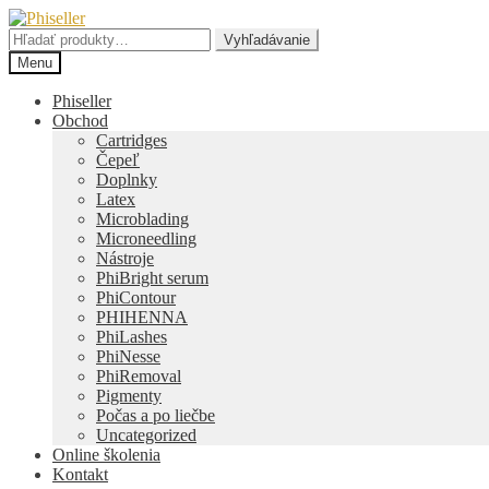
Preskočiť
Preskočiť
na
na
Hľadať:
Vyhľadávanie
navigáciu
obsah
Menu
Phiseller
Obchod
Cartridges
Čepeľ
Doplnky
Latex
Microblading
Microneedling
Nástroje
PhiBright serum
PhiContour
PHIHENNA
PhiLashes
PhiNesse
PhiRemoval
Pigmenty
Počas a po liečbe
Uncategorized
Online školenia
Kontakt