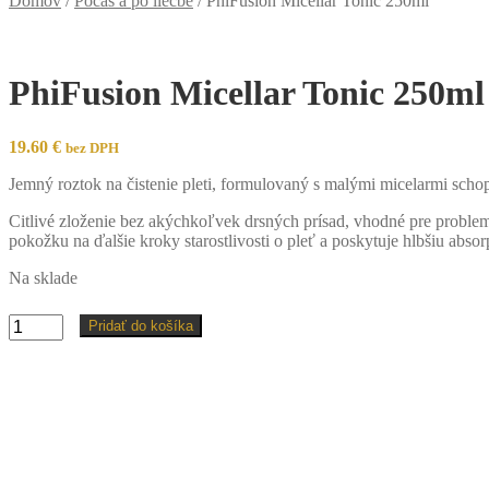
Domov
/
Počas a po liečbe
/
PhiFusion Micellar Tonic 250ml
PhiFusion Micellar Tonic 250ml
19.60
€
bez DPH
Jemný roztok na čistenie pleti, formulovaný s malými micelarmi schop
Citlivé zloženie bez akýchkoľvek drsných prísad, vhodné pre problem
pokožku na ďalšie kroky starostlivosti o pleť a poskytuje hlbšiu a
Na sklade
množstvo
Pridať do košíka
PhiFusion
Micellar
Tonic
250ml