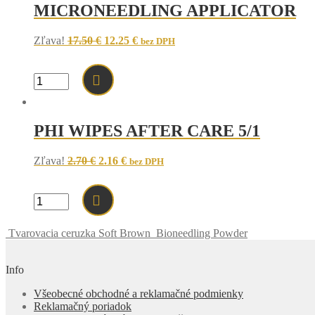
MICRONEEDLING APPLICATOR
Original
Current
Zľava!
17.50
€
12.25
€
bez DPH
price
price
was:
is:
17.50 €.
12.25 €.
množstvo
MICRONEEDLING
APPLICATOR
PHI WIPES AFTER CARE 5/1
Original
Current
Zľava!
2.70
€
2.16
€
bez DPH
price
price
was:
is:
2.70 €.
2.16 €.
množstvo
PHI
WIPES
Tvarovacia ceruzka Soft Brown
Bioneedling Powder
AFTER
CARE
5/1
Info
Všeobecné obchodné a reklamačné podmienky
Reklamačný poriadok