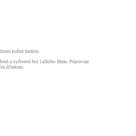
odzenú kožnú bariéru.
ženú a vyživenú bez ťažkého filmu. Pripravuje
ným účinkom.