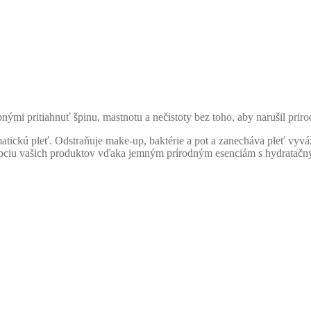
nými pritiahnuť špinu, mastnotu a nečistoty bez toho, aby narušil prir
atickú pleť. Odstraňuje make-up, baktérie a pot a zanecháva pleť vyvá
bsorpciu vašich produktov vďaka jemným prírodným esenciám s hydratač