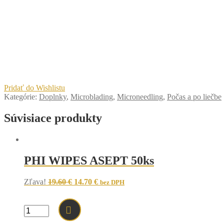
Pridať do Wishlistu
Kategórie:
Doplnky
,
Microblading
,
Microneedling
,
Počas a po liečbe
Súvisiace produkty
PHI WIPES ASEPT 50ks
Original
Current
Zľava!
19.60
€
14.70
€
bez DPH
price
price
was:
is:
19.60 €.
14.70 €.
množstvo
PHI