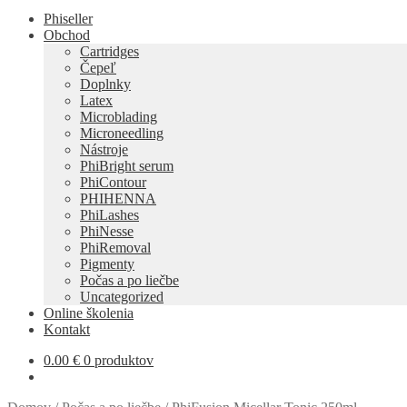
Phiseller
Obchod
Cartridges
Čepeľ
Doplnky
Latex
Microblading
Microneedling
Nástroje
PhiBright serum
PhiContour
PHIHENNA
PhiLashes
PhiNesse
PhiRemoval
Pigmenty
Počas a po liečbe
Uncategorized
Online školenia
Kontakt
0.00
€
0 produktov