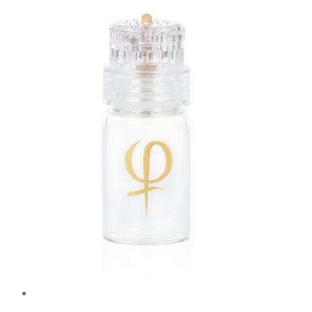
WIPES
ASEPT
50ks