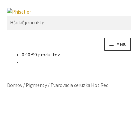
Preskočiť
Preskočiť
Vyhľadávanie
na
na
Hľadať:
navigáciu
obsah
Menu
0.00
€
0 produktov
Phiseller
Obchod
Domov
/
Pigmenty
/
Tvarovacia ceruzka Hot Red
Online školenia
Kontakt