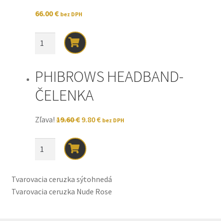
66.00
€
bez DPH
množstvo
PHIBROWS
FOX
PHIBROWS HEADBAND-
SUPE
PIGMENT
ČELENKA
5ML
-
Original
Current
Zľava!
19.60
€
9.80
€
bez DPH
2ks
price
price
was:
is:
množstvo
19.60 €.
9.80 €.
PHIBROWS
HEADBAND-
Tvarovacia ceruzka sýtohnedá
ČELENKA
Tvarovacia ceruzka Nude Rose