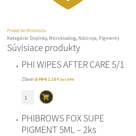
Pridať do Wishlistu
Kategórie:
Doplnky
,
Microblading
,
Nástroje
,
Pigmenty
Súvisiace produkty
PHI WIPES AFTER CARE 5/1
Original
Current
Zľava!
2.70
€
2.16
€
bez DPH
price
price
was:
is:
množstvo
2.70 €.
2.16 €.
PHI
WIPES
PHIBROWS FOX SUPE
AFTER
CARE
PIGMENT 5ML – 2ks
5/1