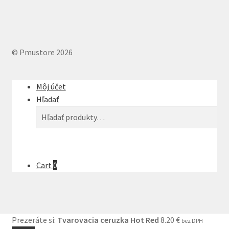
© Pmustore 2026
Môj účet
Hľadať
Hľadať:
Vyhľadávanie
Cart
0
Prezeráte si:
Tvarovacia ceruzka Hot Red
8.20
€
bez DPH