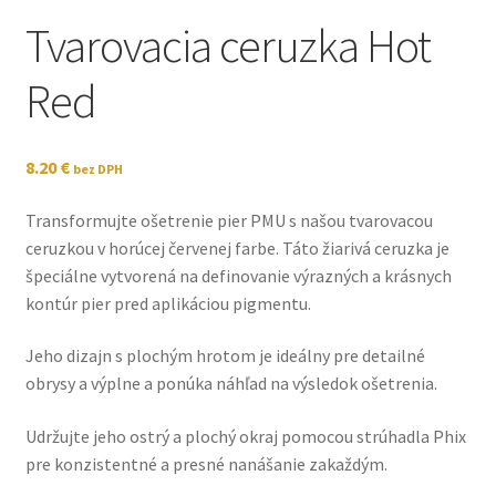
Tvarovacia ceruzka Hot
Red
8.20
€
bez DPH
Transformujte ošetrenie pier PMU s našou tvarovacou
ceruzkou v horúcej červenej farbe. Táto žiarivá ceruzka je
špeciálne vytvorená na definovanie výrazných a krásnych
kontúr pier pred aplikáciou pigmentu.
Jeho dizajn s plochým hrotom je ideálny pre detailné
obrysy a výplne a ponúka náhľad na výsledok ošetrenia.
Udržujte jeho ostrý a plochý okraj pomocou strúhadla Phix
pre konzistentné a presné nanášanie zakaždým.