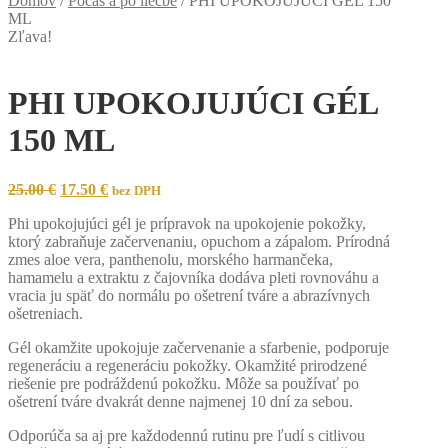
Domov
/
Počas a po liečbe
/
PHI UPOKOJUJÚCI GÉL 150
ML
Zľava!
PHI UPOKOJUJÚCI GÉL
150 ML
Original
Current
25.00
€
17.50
€
bez DPH
price
price
Phi upokojujúci gél je prípravok na upokojenie pokožky,
was:
is:
ktorý zabraňuje začervenaniu, opuchom a zápalom. Prírodná
25.00 €.
17.50 €.
zmes aloe vera, panthenolu, morského harmančeka,
hamamelu a extraktu z čajovníka dodáva pleti rovnováhu a
vracia ju späť do normálu po ošetrení tváre a abrazívnych
ošetreniach.
Gél okamžite upokojuje začervenanie a sfarbenie, podporuje
regeneráciu a regeneráciu pokožky. Okamžité prirodzené
riešenie pre podráždenú pokožku. Môže sa používať po
ošetrení tváre dvakrát denne najmenej 10 dní za sebou.
Odporúča sa aj pre každodennú rutinu pre ľudí s citlivou