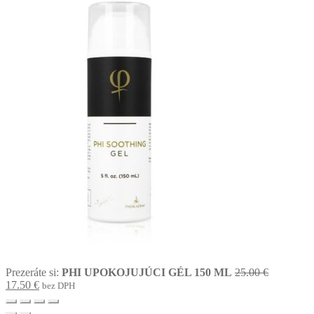
Original
Prezeráte si:
PHI UPOKOJUJÚCI GÉL 150 ML
25.00
€
Current
price
17.50
€
bez DPH
price
was:
is:
25.00 €.