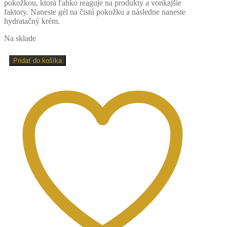
pokožkou, ktorá ľahko reaguje na produkty a vonkajšie
faktory. Naneste gél na čistú pokožku a následne naneste
hydratačný krém.
Na sklade
množstvo
Pridať do košíka
PHI
UPOKOJUJÚCI
GÉL
150
ML