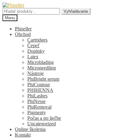
Preskočiť
Preskočiť
na
na
Hľadať:
Vyhľadávanie
navigáciu
obsah
Menu
Phiseller
Obchod
Cartridges
Čepeľ
Doplnky
Latex
Microblading
Microneedling
Nástroje
PhiBright serum
PhiContour
PHIHENNA
PhiLashes
PhiNesse
PhiRemoval
Pigmenty
Počas a po liečbe
Uncategorized
Online školenia
Kontakt