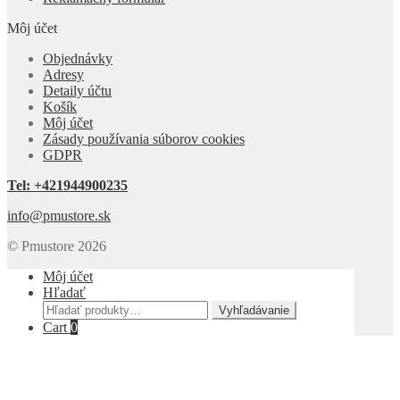
Môj účet
Objednávky
Adresy
Detaily účtu
Košík
Môj účet
Zásady používania súborov cookies
GDPR
Tel: +421944900235
info@pmustore.sk
© Pmustore 2026
Môj účet
Hľadať
Hľadať:
Vyhľadávanie
Cart
0