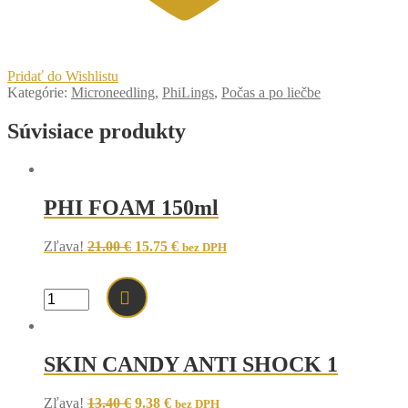
Pridať do Wishlistu
Kategórie:
Microneedling
,
PhiLings
,
Počas a po liečbe
Súvisiace produkty
PHI FOAM 150ml
Original
Current
Zľava!
21.00
€
15.75
€
bez DPH
price
price
was:
is:
21.00 €.
15.75 €.
množstvo
PHI
FOAM
150ml
SKIN CANDY ANTI SHOCK 1
Original
Current
Zľava!
13.40
€
9.38
€
bez DPH