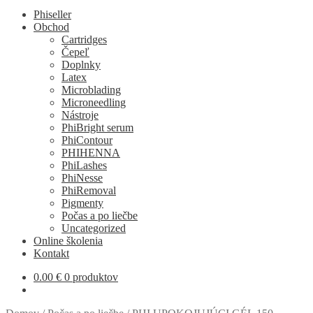
Phiseller
Obchod
Cartridges
Čepeľ
Doplnky
Latex
Microblading
Microneedling
Nástroje
PhiBright serum
PhiContour
PHIHENNA
PhiLashes
PhiNesse
PhiRemoval
Pigmenty
Počas a po liečbe
Uncategorized
Online školenia
Kontakt
0.00
€
0 produktov